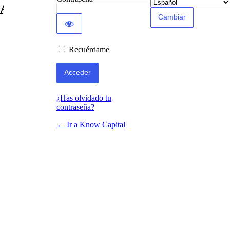
Acceder
Recuérdame
¿Has olvidado tu
contraseña?
← Ir a Know Capital