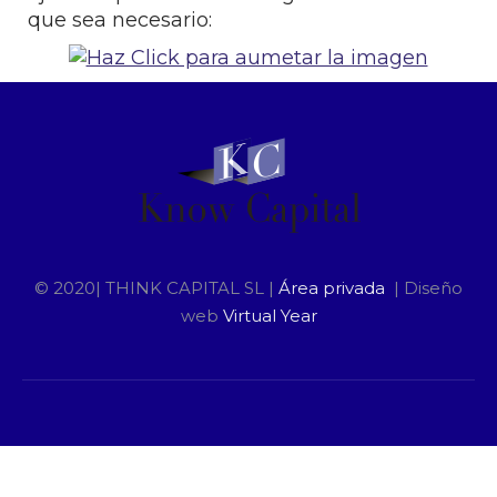
que sea necesario:
© 2020| THINK CAPITAL SL |
Área privada
| Diseño
web
Virtual Year